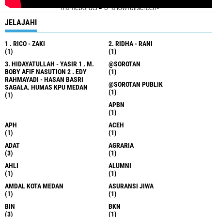
" frameborder="0" allowfullscreen>
JELAJAHI
1 . RICO - ZAKI
2. RIDHA - RANI
(1)
(1)
3. HIDAYATULLAH - YASIR 1 . M.
@SOROTAN
BOBY AFIF NASUTION 2 . EDY
(1)
RAHMAYADI - HASAN BASRI
@SOROTAN PUBLIK
SAGALA. HUMAS KPU MEDAN
(1)
(1)
APBN
(1)
APH
ACEH
(1)
(1)
ADAT
AGRARIA
(3)
(1)
AHLI
ALUMNI
(1)
(1)
AMDAL KOTA MEDAN
ASURANSI JIWA
(1)
(1)
BIN
BKN
(3)
(1)