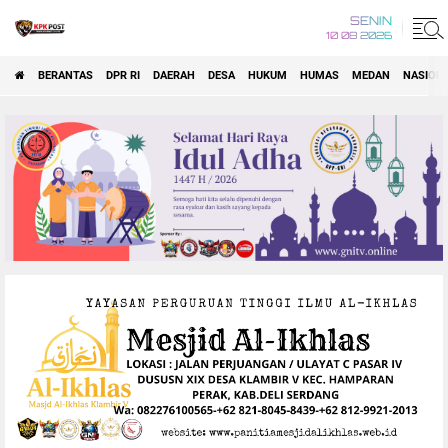
SENIN
10 08 2026
BERANTAS
DPR RI
DAERAH
DESA
HUKUM
HUMAS
MEDAN
NASION