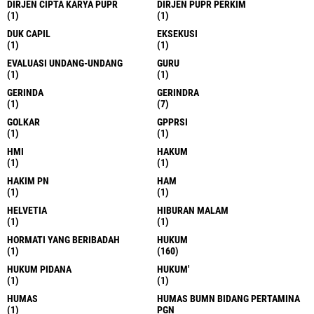
DIRJEN CIPTA KARYA PUPR
DIRJEN PUPR PERKIM
(1)
(1)
DUK CAPIL
EKSEKUSI
(1)
(1)
EVALUASI UNDANG-UNDANG
GURU
(1)
(1)
GERINDA
GERINDRA
(1)
(7)
GOLKAR
GPPRSI
(1)
(1)
HMI
HAKUM
(1)
(1)
HAKIM PN
HAM
(1)
(1)
HELVETIA
HIBURAN MALAM
(1)
(1)
HORMATI YANG BERIBADAH
HUKUM
(1)
(160)
HUKUM PIDANA
HUKUM'
(1)
(1)
HUMAS
HUMAS BUMN BIDANG PERTAMINA
(1)
PGN