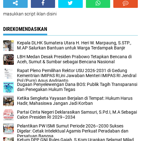
masukkan script iklan disini
DIREKOMENDASIKAN
Kepala DLHK Sumatera Utara H. Heri W. Marpaung, S.STP.,
M.AP Salurkan Bantuan untuk Warga Terdampak Banjir
LBH Medan Desak Presiden Prabowo Tetapkan Bencana di
Aceh, Sumut & Sumbar sebagai Bencana Nasional
Rapat Pleno Pemilihan Rektor USU 2026-2031 di Gedung
Kementrian IMIPAS RI,ini Jawaban Menteri IMIPAS RI Jendral
Pol (Purn) Agus Andrianto
Dugaan Penyelewengan Dana BOS: Publik Tagih Transparansi
dan Penegakan Hukum Tegas
Ketika Sengketa Yayasan Berjalan di Tempat: Hukum Harus
Hadir, Mahasiswa Jangan Jadi Korban
Partai Cinta Negeri Deklarasikan Samsuri, S.Pd.I, M.A Sebagai
Calon Presiden RI 2029–2034
Pelantikan PW ISMI Sumut Periode 2026–2030 Sukses
Digelar: Cetak Intelektual Agamis Perkuat Peradaban dan
Persatuan Bangsa
Ketum DPP GNI Rules Gajah, S.Kom Ucapkan Selamat Milad