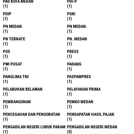
PAD KOTA MEDAN
PDI-P
(1)
(1)
PDIP
PGRI
(1)
(1)
PN MEDAN
PN MEDAN.
(1)
(1)
PN TERNATE
PN. MEDAN
(1)
(1)
POS
PRESS
(1)
(1)
PWI PUSAT
PADANG
(1)
(1)
PANGLIMA TNI
PASPAMPRES
(1)
(1)
PELABUHAN BELAWAN
PELAYANAN PRIMA
(1)
(1)
PEMBANGUNAN
PEMKO MEDAN
(1)
(1)
PENCEGAHAN DAN PENGOBATAN
PENDAPATAN HASIL PAJAK
(1)
(1)
PENGADILAN NEGERI LUBUK PAKAM
PENGADILAN NEGERI MEDAN
(1)
(5)