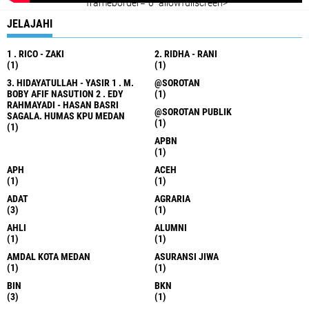
" frameborder="0" allowfullscreen>
JELAJAHI
1 . RICO - ZAKI
2. RIDHA - RANI
(1)
(1)
3. HIDAYATULLAH - YASIR 1 . M.
@SOROTAN
BOBY AFIF NASUTION 2 . EDY
(1)
RAHMAYADI - HASAN BASRI
@SOROTAN PUBLIK
SAGALA. HUMAS KPU MEDAN
(1)
(1)
APBN
(1)
APH
ACEH
(1)
(1)
ADAT
AGRARIA
(3)
(1)
AHLI
ALUMNI
(1)
(1)
AMDAL KOTA MEDAN
ASURANSI JIWA
(1)
(1)
BIN
BKN
(3)
(1)