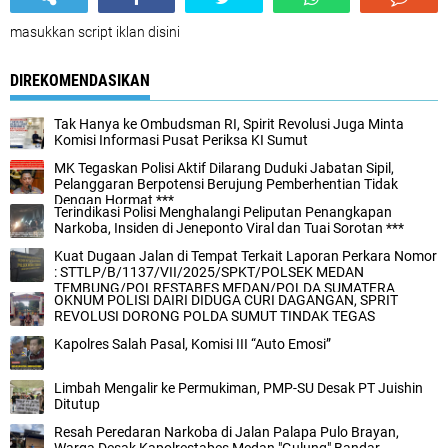
masukkan script iklan disini
DIREKOMENDASIKAN
Tak Hanya ke Ombudsman RI, Spirit Revolusi Juga Minta
Komisi Informasi Pusat Periksa KI Sumut
MK Tegaskan Polisi Aktif Dilarang Duduki Jabatan Sipil,
Pelanggaran Berpotensi Berujung Pemberhentian Tidak
Dengan Hormat ***
Terindikasi Polisi Menghalangi Peliputan Penangkapan
Narkoba, Insiden di Jeneponto Viral dan Tuai Sorotan ***
Kuat Dugaan Jalan di Tempat Terkait Laporan Perkara Nomor
: STTLP/B/1137/VII/2025/SPKT/POLSEK MEDAN
TEMBUNG/POLRESTABES MEDAN/POLDA SUMATERA
OKNUM POLISI DAIRI DIDUGA CURI DAGANGAN, SPRIT
UTARA Tidak Kooperaktifan Polsek Medan Tembung
REVOLUSI DORONG POLDA SUMUT TINDAK TEGAS
Kapolres Salah Pasal, Komisi III “Auto Emosi”
Limbah Mengalir ke Permukiman, PMP-SU Desak PT Juishin
Ditutup
Resah Peredaran Narkoba di Jalan Palapa Pulo Brayan,
Warga Desak Kapolrestabes Medan "Gulung" Bandar