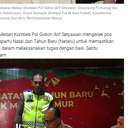
estabes Medan (Kombes Pol Gidion Arif Setyawan, Didamping Ps Kabag Ops
 Hutahaean), Kasat Samapta (Kompol Pol M Alan Haikel), Kasatlantas
emanta) Dan BKO TNI Polrestabes Medan
s Medan Kombes Pol Gidion Arif Setyawan mengecek pos
pam) Natal dan Tahun Baru (Nataru) untuk memastikan
l dalam melaksanakan tugas dengan baik, Sabtu
lam.