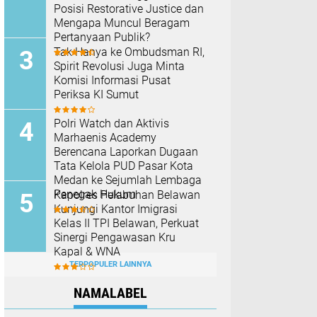
Posisi Restorative Justice dan
Mengapa Muncul Beragam
Pertanyaan Publik?
Tak Hanya ke Ombudsman RI,
Spirit Revolusi Juga Minta
Komisi Informasi Pusat
Periksa KI Sumut
Polri Watch dan Aktivis
Marhaenis Academy
Berencana Laporkan Dugaan
Tata Kelola PUD Pasar Kota
Medan ke Sejumlah Lembaga
Penegak Hukum
Kapolres Pelabuhan Belawan
Kunjungi Kantor Imigrasi
Kelas II TPI Belawan, Perkuat
Sinergi Pengawasan Kru
Kapal & WNA
TERPOPULER LAINNYA
NAMALABEL