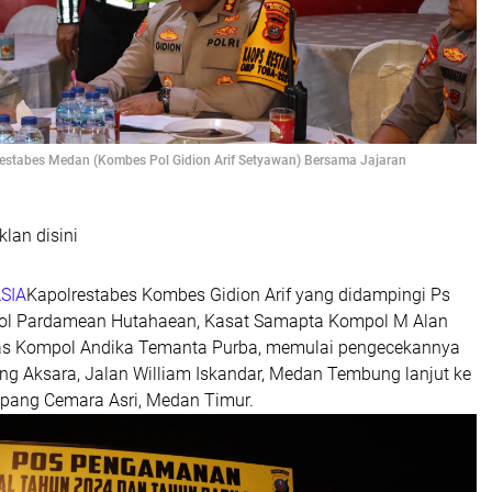
restabes Medan (Kombes Pol Gidion Arif Setyawan) Bersama Jajaran
klan disini
SIA
Kapolrestabes Kombes Gidion Arif yang didampingi Ps
l Pardamean Hutahaean, Kasat Samapta Kompol M Alan
tas Kompol Andika Temanta Purba, memulai pengecekannya
g Aksara, Jalan William Iskandar, Medan Tembung lanjut ke
pang Cemara Asri, Medan Timur.