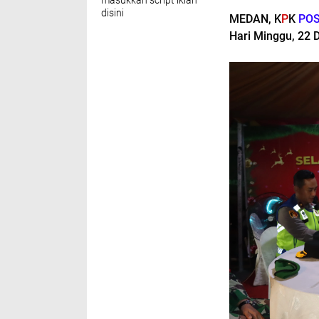
masukkan script iklan
disini
MEDAN, K
P
K
PO
Hari Minggu, 22 