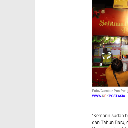
Foto/Gambar Pos Peng
WWW.
K
P
K
POST.ASIA
"Kemarin sudah b
dan Tahun Baru, 