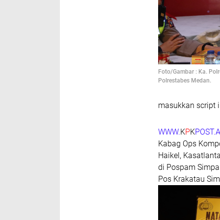
Foto/Gambar : Ka. Pol
Polrestabes Medan.
masukkan script i
WWW.
K
P
K
POST.A
Kabag Ops Kompo
Haikel, Kasatlan
di Pospam Simpan
Pos Krakatau Sim