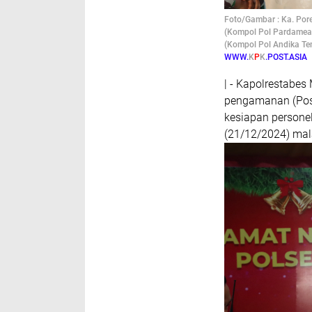
Foto/Gambar : Ka. Por
(Kompol Pol Pardamean
(Kompol Pol Andika T
WWW.
K
P
K
.POST.ASIA
| - Kapolrestabe
pengamanan (Pos
kesiapan persone
(21/12/2024) ma