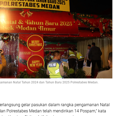
amanan Natal Tahun 2024 dan Tahun Baru 2025 Polrestabes Medan.
erlangsung gelar pasukan dalam rangka pengamanan Natal
dan Polrestabes Medan telah mendirikan 14 Pospam," kata