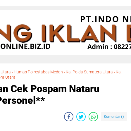
 Utara
›
Humas Polrestabes Medan
›
Ka. Polda Sumatera Utara
›
Ka.
Kapolrestabes Medan Cek Pospam Nataru Pastikan Kesiapan Personel**
ra Utara
an Cek Pospam Nataru
Personel**
Komentar (
)