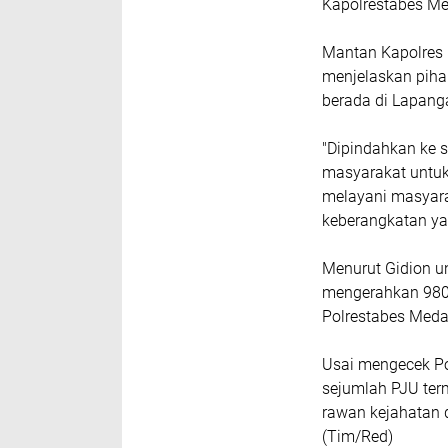
Kapolrestabes Me
Mantan Kapolres M
menjelaskan piha
berada di Lapang
"Dipindahkan ke 
masyarakat untuk
melayani masyarak
keberangkatan ya
Menurut Gidion u
mengerahkan 980 
Polrestabes Meda
Usai mengecek Po
sejumlah PJU ter
rawan kejahatan 
(Tim/Red)