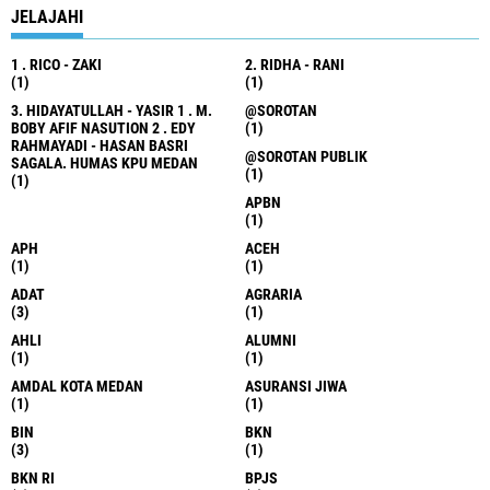
JELAJAHI
1 . RICO - ZAKI
2. RIDHA - RANI
(1)
(1)
3. HIDAYATULLAH - YASIR 1 . M.
@SOROTAN
BOBY AFIF NASUTION 2 . EDY
(1)
RAHMAYADI - HASAN BASRI
@SOROTAN PUBLIK
SAGALA. HUMAS KPU MEDAN
(1)
(1)
APBN
(1)
APH
ACEH
(1)
(1)
ADAT
AGRARIA
(3)
(1)
AHLI
ALUMNI
(1)
(1)
AMDAL KOTA MEDAN
ASURANSI JIWA
(1)
(1)
BIN
BKN
(3)
(1)
BKN RI
BPJS