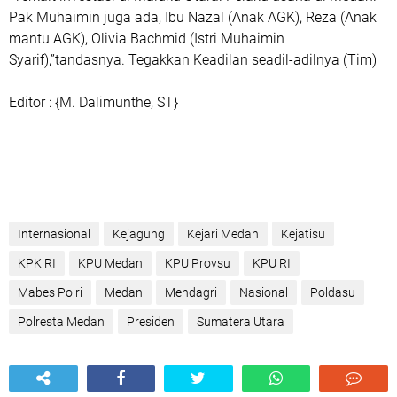
Pak Muhaimin juga ada, Ibu Nazal (Anak AGK), Reza (Anak
mantu AGK), Olivia Bachmid (Istri Muhaimin
Syarif),”tandasnya. Tegakkan Keadilan seadil-adilnya (Tim)
Editor : {M. Dalimunthe, ST}
Internasional
Kejagung
Kejari Medan
Kejatisu
KPK RI
KPU Medan
KPU Provsu
KPU RI
Mabes Polri
Medan
Mendagri
Nasional
Poldasu
Polresta Medan
Presiden
Sumatera Utara