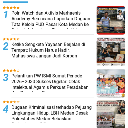
Polri Watch dan Aktivis Marhaenis
Academy Berencana Laporkan Dugaan
Tata Kelola PUD Pasar Kota Medan ke
Sejumlah Lembaga Penegak Hukum
Ketika Sengketa Yayasan Berjalan di
Tempat: Hukum Harus Hadir,
Mahasiswa Jangan Jadi Korban
Pelantikan PW ISMI Sumut Periode
2026–2030 Sukses Digelar: Cetak
Intelektual Agamis Perkuat Peradaban
dan Persatuan Bangsa
Dugaan Kriminalisasi terhadap Pejuang
Lingkungan Hidup, LBH Medan Desak
Polrestabes Medan Bebaskan
Parlindungan Silitonga