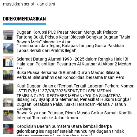
masukkan script iklan disini
DIREKOMENDASIKAN
Dugaan Korupsi PUD Pasar Medan Menguak: Pelapor
Tantang Bukti, Pidsus Kejari Didesak Bongkar Dugaan “Main
Bawah Meja” hingga ke Akar
"Transparan dan Tegas, Kalapas Tanjung Gusta Pastikan
Lapas Bersih dari Praktik Ilegal”
Selamat Datang Alumni 1993–2025 dalam Rangka Halal Bi
Halal dan Pelantikan Pesantren Al Kautsar Al Akbar 2 Medan
***
Buka Puasa Bersama di Rumah Qur'an Mas'ud Silalahi,
Perkuat Silaturahmi dan Konsolidasi bersama Insan Pers
Kuat Dugaan Jalan di Tempat Terkait Laporan Perkara Nomor
: STTLP/B/1137/VII/2025/SPKT/POLSEK MEDAN
TEMBUNG/POLRESTABES MEDAN/POLDA SUMATERA
Sidang Edy Syahputra Memanas, Penasihat Hukum Bongkar
UTARA Tidak Kooperaktifan Polsek Medan Tembung
Dugaan Kesaksian Palsu: Saksi Terancam Pidana 7 Tahun
Penjara
Bawa Kayu dan Petasan, Ricuh Musda Golkar Sumut: Konflik
Internal Tumpah ke Jalan Umum
Kepolisian Daerah Sumatera Utara kembali diterpa
gelombang isu negatif setelah munculnya dugaan tindak
pidana pemerasan "Jeruk makan Jeruk"