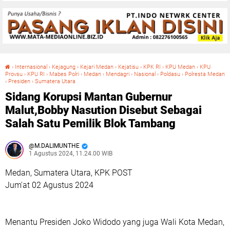
›
Internasional
›
Kejagung
›
Kejari Medan
›
Kejatisu
›
KPK RI
›
KPU Medan
›
KPU
Provsu
›
KPU RI
›
Mabes Polri
›
Medan
›
Mendagri
›
Nasional
›
Poldasu
›
Polresta Medan
›
Presiden
›
Sumatera Utara
Sidang Korupsi Mantan Gubernur Malut,Bobby Nasution Disebut Sebagai Salah Satu Pemilik Blok Tambang
Sidang Korupsi Mantan Gubernur
Malut,Bobby Nasution Disebut Sebagai
Salah Satu Pemilik Blok Tambang
M.DALIMUNTHE
1 Agustus 2024, 11.24.00 WIB
Medan, Sumatera Utara, KPK POST
Jum'at 02 Agustus 2024
Menantu Presiden Joko Widodo yang juga Wali Kota Medan,