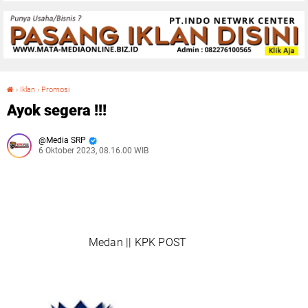
›
Iklan
›
Promosi
Ayok segera !!!
Ayok segera !!!
Media SRP
6 Oktober 2023, 08.16.00 WIB
Medan || KPK POST