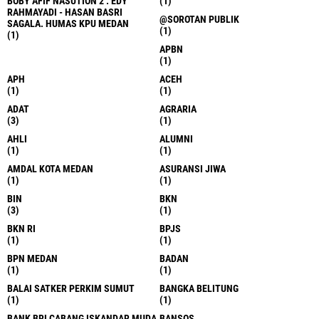
BOBY AFIF NASUTION 2 . EDY
(1)
RAHMAYADI - HASAN BASRI
@SOROTAN PUBLIK
SAGALA. HUMAS KPU MEDAN
(1)
(1)
APBN
(1)
APH
ACEH
(1)
(1)
ADAT
AGRARIA
(3)
(1)
AHLI
ALUMNI
(1)
(1)
AMDAL KOTA MEDAN
ASURANSI JIWA
(1)
(1)
BIN
BKN
(3)
(1)
BKN RI
BPJS
(1)
(1)
BPN MEDAN
BADAN
(1)
(1)
BALAI SATKER PERKIM SUMUT
BANGKA BELITUNG
(1)
(1)
BANK BRI CABANG ISKANDAR MUDA
BANSOS