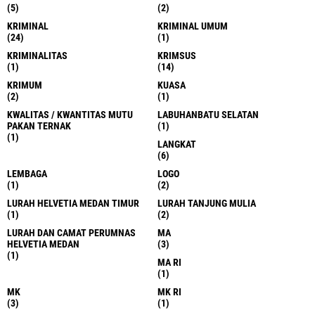
(5)
(2)
KRIMINAL
KRIMINAL UMUM
(24)
(1)
KRIMINALITAS
KRIMSUS
(1)
(14)
KRIMUM
KUASA
(2)
(1)
KWALITAS / KWANTITAS MUTU
LABUHANBATU SELATAN
PAKAN TERNAK
(1)
(1)
LANGKAT
(6)
LEMBAGA
LOGO
(1)
(2)
LURAH HELVETIA MEDAN TIMUR
LURAH TANJUNG MULIA
(1)
(2)
LURAH DAN CAMAT PERUMNAS
MA
HELVETIA MEDAN
(3)
(1)
MA RI
(1)
MK
MK RI
(3)
(1)