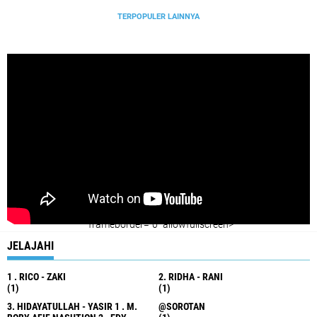
TERPOPULER LAINNYA
" frameborder="0" allowfullscreen>
JELAJAHI
1 . RICO - ZAKI
2. RIDHA - RANI
(1)
(1)
3. HIDAYATULLAH - YASIR 1 . M.
@SOROTAN